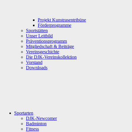
Projekt Kunstrasentribüne
Förderprogramme
Sportstätten
Unser Leitbild
Präventionsprogramm
Mitgliedschaft & Beiträge
Vereinsgeschichte
Die DJK-Vereinskollektion
Vorstand
Downloads
Sportarten
DJK-Newcomer
Badminton
Fitness