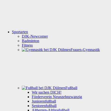
Sportarten
DJK-Newcomer
Badminton
Fitness
Frauen-Gymnastik
Fußball
Wir suchen DICH!
Förderverein Neunzehnzwanzig
Juniorenfußball
Seniorenfußball
Altherren-Altligafußball