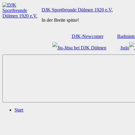
Zum
DJK Sportfreunde Dülmen 1920 e.V.
Inhalt
springen
In der Breite spitze!
DJK-Newcomer
Badmint
Judo
Start