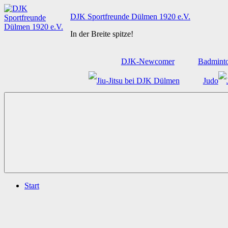
Zum
DJK Sportfreunde Dülmen 1920 e.V.
Inhalt
springen
In der Breite spitze!
DJK-Newcomer
Badmint
Judo
Start