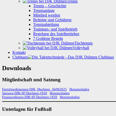
Tennis
Tennis – Geschichte
Tennisanlage
Mitglied werden
Beiträge und Gebühren
Tennisabteilung
Trainings- und Spielbetrieb
Regelung des Spielbetriebes
7 Goldene Regeln
Tischtennis
Volleyball
Kontakt
Clubhaus
Downloads
Mitgliedschaft und Satzung
Eintrittserklaerung-DJK_Duelmen_Ab062025
Herunterladen
Satzung-DJK-SF-Duelmen-1920
Herunterladen
Finanzordnung-DJK-SF-Duelmen-1920
Herunterladen
Unterlagen für Fußball