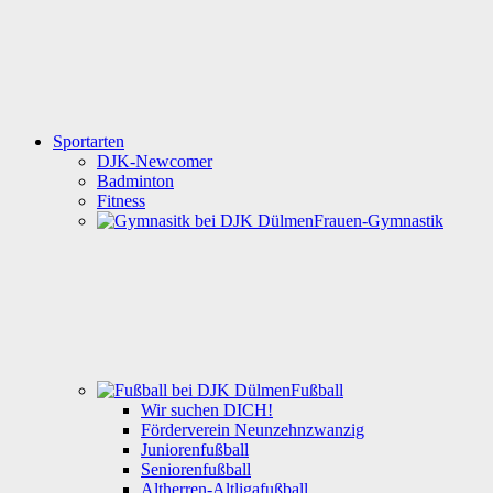
Sportarten
DJK-Newcomer
Badminton
Fitness
Frauen-Gymnastik
Fußball
Wir suchen DICH!
Förderverein Neunzehnzwanzig
Juniorenfußball
Seniorenfußball
Altherren-Altligafußball