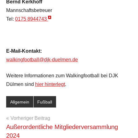
Bernd Kerkhoff
Mannschaftsbetreuer
Tel:
0175 8944743
E-Mail-Kontakt:
walkingfootball@djk-duelmen.de
Weitere Informationen zum Walkingfootball bei DJK
Dülmen sind
hier hinterlegt
.
Allgemein
Fußball
Beitragsnavigation
Vorheriger Beitrag
Außerordentliche Mitgliederversammlung
2024