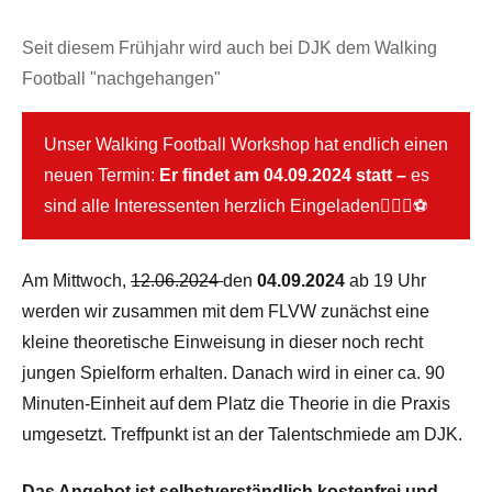
Seit diesem Frühjahr wird auch bei DJK dem Walking
Football "nachgehangen"
Unser Walking Football Workshop hat endlich einen
neuen Termin:
Er findet am 04.09.2024 statt –
es
sind alle Interessenten herzlich Eingeladen🏃🏼‍♂️⚽
Am Mittwoch,
12.06.2024
den
04.09.2024
ab 19 Uhr
werden wir zusammen mit dem FLVW zunächst eine
kleine theoretische Einweisung in dieser noch recht
jungen Spielform erhalten. Danach wird in einer ca. 90
Minuten-Einheit auf dem Platz die Theorie in die Praxis
umgesetzt. Treffpunkt ist an der Talentschmiede am DJK.
Das Angebot ist selbstverständlich kostenfrei und