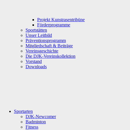
Projekt Kunstrasentribüne
Förderprogramme
Sportstätten
Unser Leitbild
Präventionsprogramm
Mitgliedschaft & Beiträge
Vereinsgeschichte
Die DJK-Vereinskollektion
Vorstand
Downloads
Sportarten
DJK-Newcomer
Badminton
Fitness