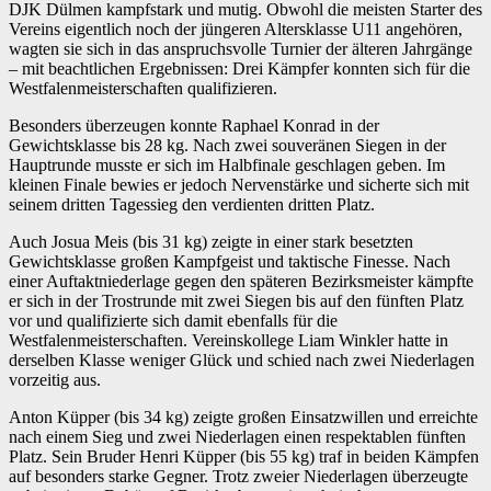
DJK Dülmen kampfstark und mutig. Obwohl die meisten Starter des
Vereins eigentlich noch der jüngeren Altersklasse U11 angehören,
wagten sie sich in das anspruchsvolle Turnier der älteren Jahrgänge
– mit beachtlichen Ergebnissen: Drei Kämpfer konnten sich für die
Westfalenmeisterschaften qualifizieren.
Besonders überzeugen konnte Raphael Konrad in der
Gewichtsklasse bis 28 kg. Nach zwei souveränen Siegen in der
Hauptrunde musste er sich im Halbfinale geschlagen geben. Im
kleinen Finale bewies er jedoch Nervenstärke und sicherte sich mit
seinem dritten Tagessieg den verdienten dritten Platz.
Auch Josua Meis (bis 31 kg) zeigte in einer stark besetzten
Gewichtsklasse großen Kampfgeist und taktische Finesse. Nach
einer Auftaktniederlage gegen den späteren Bezirksmeister kämpfte
er sich in der Trostrunde mit zwei Siegen bis auf den fünften Platz
vor und qualifizierte sich damit ebenfalls für die
Westfalenmeisterschaften. Vereinskollege Liam Winkler hatte in
derselben Klasse weniger Glück und schied nach zwei Niederlagen
vorzeitig aus.
Anton Küpper (bis 34 kg) zeigte großen Einsatzwillen und erreichte
nach einem Sieg und zwei Niederlagen einen respektablen fünften
Platz. Sein Bruder Henri Küpper (bis 55 kg) traf in beiden Kämpfen
auf besonders starke Gegner. Trotz zweier Niederlagen überzeugte