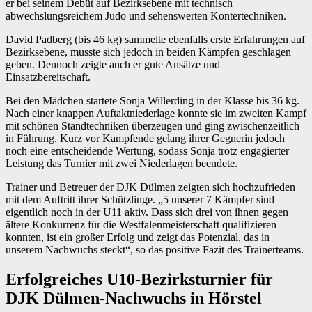
er bei seinem Debüt auf Bezirksebene mit technisch
abwechslungsreichem Judo und sehenswerten Kontertechniken.
David Padberg (bis 46 kg) sammelte ebenfalls erste Erfahrungen auf
Bezirksebene, musste sich jedoch in beiden Kämpfen geschlagen
geben. Dennoch zeigte auch er gute Ansätze und
Einsatzbereitschaft.
Bei den Mädchen startete Sonja Willerding in der Klasse bis 36 kg.
Nach einer knappen Auftaktniederlage konnte sie im zweiten Kampf
mit schönen Standtechniken überzeugen und ging zwischenzeitlich
in Führung. Kurz vor Kampfende gelang ihrer Gegnerin jedoch
noch eine entscheidende Wertung, sodass Sonja trotz engagierter
Leistung das Turnier mit zwei Niederlagen beendete.
Trainer und Betreuer der DJK Dülmen zeigten sich hochzufrieden
mit dem Auftritt ihrer Schützlinge. „5 unserer 7 Kämpfer sind
eigentlich noch in der U11 aktiv. Dass sich drei von ihnen gegen
ältere Konkurrenz für die Westfalenmeisterschaft qualifizieren
konnten, ist ein großer Erfolg und zeigt das Potenzial, das in
unserem Nachwuchs steckt“, so das positive Fazit des Trainerteams.
Erfolgreiches U10-Bezirksturnier für
DJK Dülmen-Nachwuchs in Hörstel