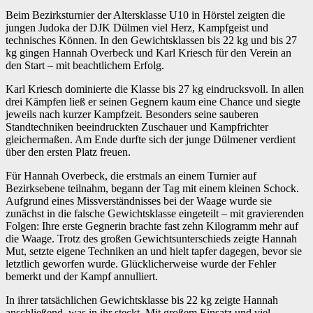
Beim Bezirksturnier der Altersklasse U10 in Hörstel zeigten die
jungen Judoka der DJK Dülmen viel Herz, Kampfgeist und
technisches Können. In den Gewichtsklassen bis 22 kg und bis 27
kg gingen Hannah Overbeck und Karl Kriesch für den Verein an
den Start – mit beachtlichem Erfolg.
Karl Kriesch dominierte die Klasse bis 27 kg eindrucksvoll. In allen
drei Kämpfen ließ er seinen Gegnern kaum eine Chance und siegte
jeweils nach kurzer Kampfzeit. Besonders seine sauberen
Standtechniken beeindruckten Zuschauer und Kampfrichter
gleichermaßen. Am Ende durfte sich der junge Dülmener verdient
über den ersten Platz freuen.
Für Hannah Overbeck, die erstmals an einem Turnier auf
Bezirksebene teilnahm, begann der Tag mit einem kleinen Schock.
Aufgrund eines Missverständnisses bei der Waage wurde sie
zunächst in die falsche Gewichtsklasse eingeteilt – mit gravierenden
Folgen: Ihre erste Gegnerin brachte fast zehn Kilogramm mehr auf
die Waage. Trotz des großen Gewichtsunterschieds zeigte Hannah
Mut, setzte eigene Techniken an und hielt tapfer dagegen, bevor sie
letztlich geworfen wurde. Glücklicherweise wurde der Fehler
bemerkt und der Kampf annulliert.
In ihrer tatsächlichen Gewichtsklasse bis 22 kg zeigte Hannah
anschließend, was in ihr steckt. Mit großem Einsatz und viel