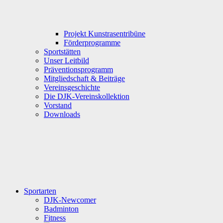
Projekt Kunstrasentribüne
Förderprogramme
Sportstätten
Unser Leitbild
Präventionsprogramm
Mitgliedschaft & Beiträge
Vereinsgeschichte
Die DJK-Vereinskollektion
Vorstand
Downloads
Sportarten
DJK-Newcomer
Badminton
Fitness