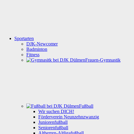
Sportarten
DJK-Newcomer
Badminton
Fitness
Frauen-Gymnastik
Fußball
Wir suchen DICH!
Förderverein Neunzehnzwanzig
Juniorenfußball
Seniorenfußball
Altherren-Altligafußball