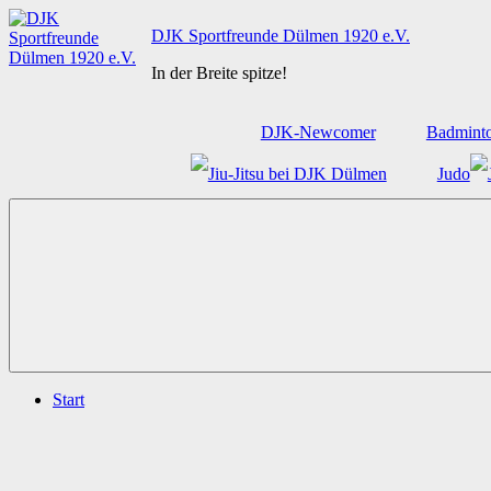
Zum
DJK Sportfreunde Dülmen 1920 e.V.
Inhalt
springen
In der Breite spitze!
DJK-Newcomer
Badmint
Judo
Start