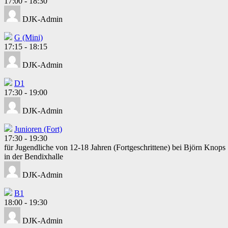
17:00
-
18:30
DJK-Admin
G (Mini)
17:15
-
18:15
DJK-Admin
D1
17:30
-
19:00
DJK-Admin
Junioren (Fort)
17:30
-
19:30
für Jugendliche von 12-18 Jahren (Fortgeschrittene) bei Björn Knops
in der Bendixhalle
DJK-Admin
B1
18:00
-
19:30
DJK-Admin