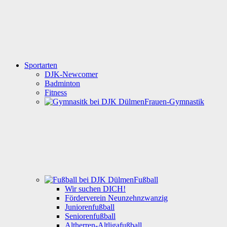
Sportarten
DJK-Newcomer
Badminton
Fitness
Frauen-Gymnastik
Fußball
Wir suchen DICH!
Förderverein Neunzehnzwanzig
Juniorenfußball
Seniorenfußball
Altherren-Altligafußball