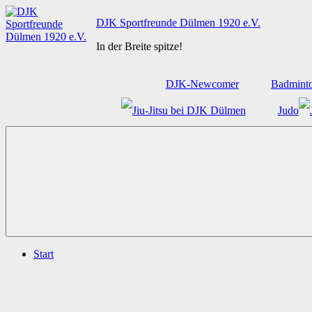
Zum
DJK Sportfreunde Dülmen 1920 e.V.
Inhalt
springen
In der Breite spitze!
DJK-Newcomer
Badmint
Judo
Start