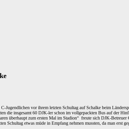
ke
C-Jugendlichen vor ihrem letzten Schultag auf Schalke beim Ländersp
atten die insgesamt 60 DJK-ler schon im vollgepackten Bus auf der Hinfa
waren überhaupt zum ersten Mal im Stadion“ freute sich DJK-Betreuer C
tzten Schultag etwas müde in Empfang nehmen mussten, da man erst geg