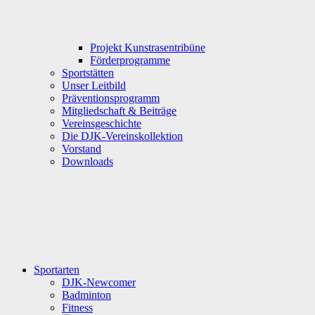
Projekt Kunstrasentribüne
Förderprogramme
Sportstätten
Unser Leitbild
Präventionsprogramm
Mitgliedschaft & Beiträge
Vereinsgeschichte
Die DJK-Vereinskollektion
Vorstand
Downloads
Sportarten
DJK-Newcomer
Badminton
Fitness