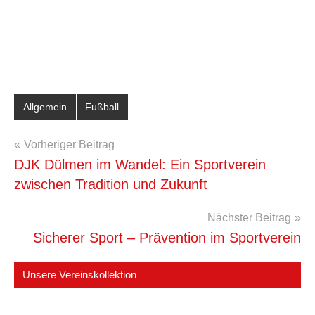
Allgemein
Fußball
Beitragsnavigation
Vorheriger Beitrag
DJK Dülmen im Wandel: Ein Sportverein
zwischen Tradition und Zukunft
Nächster Beitrag
Sicherer Sport – Prävention im Sportverein
Unsere Vereinskollektion